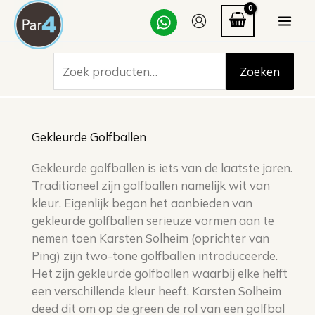
Ga
Zoeken
naar
naar:
de
inhoud
Zoeken
Gekleurde Golfballen
Gekleurde golfballen is iets van de laatste jaren.
Traditioneel zijn golfballen namelijk wit van
kleur. Eigenlijk begon het aanbieden van
gekleurde golfballen serieuze vormen aan te
nemen toen Karsten Solheim (oprichter van
Ping) zijn two-tone golfballen introduceerde.
Het zijn gekleurde golfballen waarbij elke helft
een verschillende kleur heeft. Karsten Solheim
deed dit om op de green de rol van een golfbal