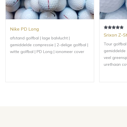
Nike PD Long
Gewaardeerd
Srixon Z-S
4.67
afstand golfbal | lage balvlucht |
uit 5
Tour golfbal 
gemiddelde compressie | 2-delige golfbal |
gemiddelde c
witte golfbal | PD Long | ionomeer cover
veel greenspi
urethaan co