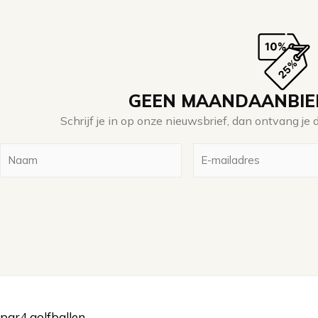
GEEN MAANDAANBIED
Schrijf je in op onze nieuwsbrief, dan ontvang j
Naam
E-
mailadres
(Vereist)
(Vereist)
par4 golfballen