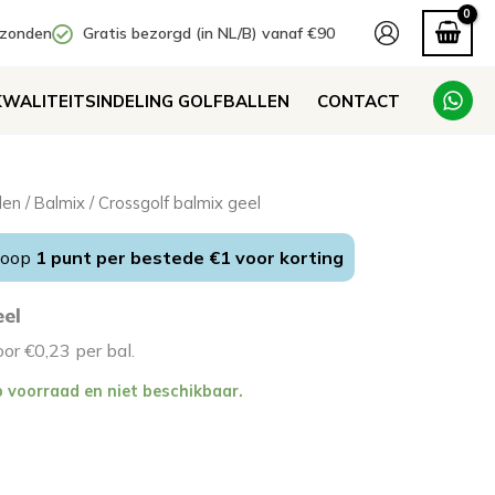
rzonden
Gratis bezorgd (in NL/B) vanaf €90
KWALITEITSINDELING GOLFBALLEN
CONTACT
len
/
Balmix
/ Crossgolf balmix geel
koop
1 punt per bestede €1 voor korting
eel
oor €0,23 per bal.
p voorraad en niet beschikbaar.