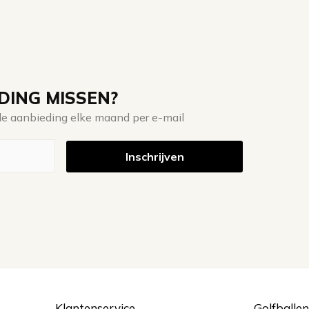
ING MISSEN?
e de aanbieding elke maand per e-mail
Klantenservice
Golfballen