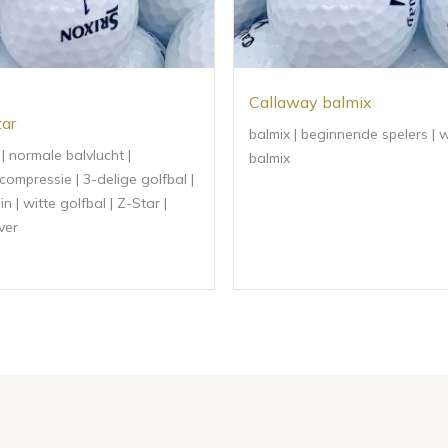
Callaway balmix
tar
balmix | beginnende spelers | w
| normale balvlucht |
balmix
ompressie | 3-delige golfbal |
n | witte golfbal | Z-Star |
ver