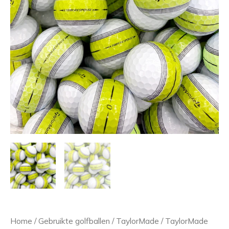
TaylorMade
Home
/
Gebruikte golfballen
/
TaylorMade
/ TaylorMade