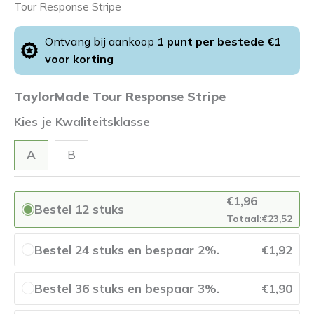
Tour
Tour Response Stripe
Response
Stripe
Ontvang bij aankoop
1 punt per bestede €1
aantal
voor korting
TaylorMade Tour Response Stripe
Kwaliteitsklasse
A
B
€
1,96
Bestel 12 stuks
Totaal:
€
23,52
Bestel 24 stuks en bespaar 2%.
€
1,92
Bestel 36 stuks en bespaar 3%.
€
1,90