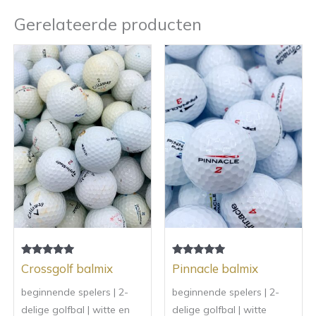
Gerelateerde producten
Gewaardeerd
Gewaardeerd
Crossgolf balmix
Pinnacle balmix
5.00
5.00
uit 5
uit 5
beginnende spelers | 2-
beginnende spelers | 2-
delige golfbal | witte en
delige golfbal | witte