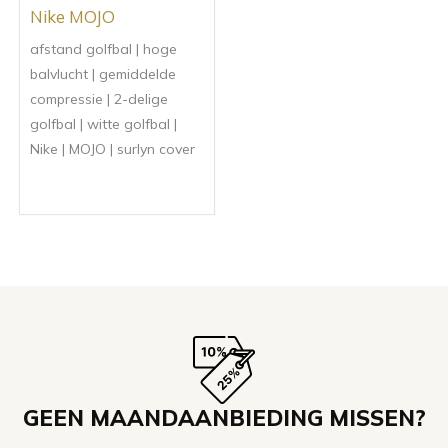
Gewaardeerd
Nike MOJO
4.00
uit 5
afstand golfbal | hoge
balvlucht | gemiddelde
compressie | 2-delige
golfbal | witte golfbal |
Nike | MOJO | surlyn cover
GEEN MAANDAANBIEDING MISSEN?